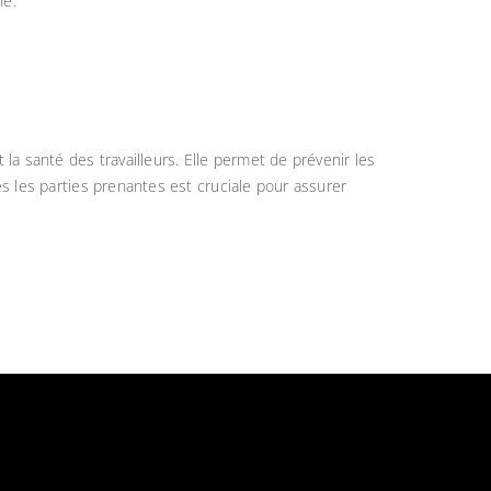
he.
 la santé des travailleurs. Elle permet de prévenir les
s les parties prenantes est cruciale pour assurer