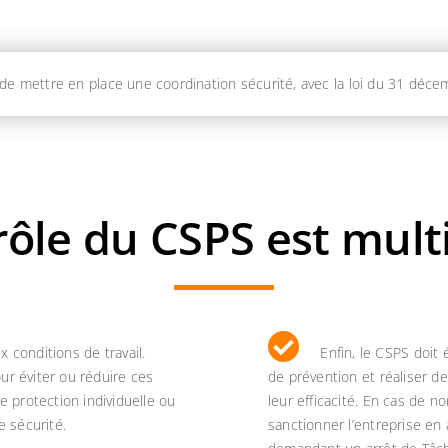
i de mettre en place une coordination sécurité, avec la loi du 31 dé
rôle du CSPS est mult
ux conditions de travail.
Enfin, le CSPS doit
ur éviter ou réduire ces
de prévention et réaliser d
 protection individuelle ou
leur efficacité. En cas de n
e sécurité.
sanctionner l’entreprise en