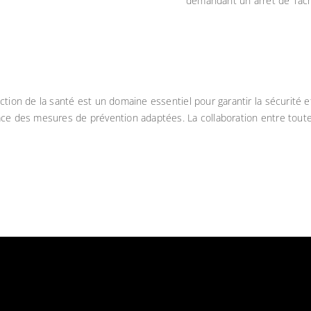
demandant un arrêt de Tâc
ction de la santé est un domaine essentiel pour garantir la sécurité et
place des mesures de prévention adaptées. La collaboration entre toute